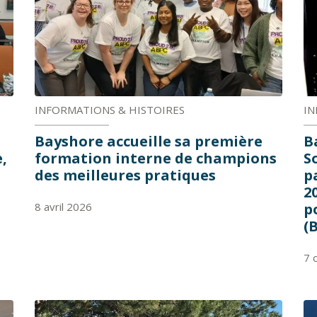
INFORMATIONS & HISTOIRES
IN
Bayshore accueille sa première
B
,
formation interne de champions
S
des meilleures pratiques
p
2
8 avril 2026
p
(
7 