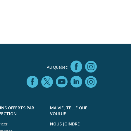
Facebook (
Au Québec
Instagra
Facebook (opens in
YouTube (open
LinkedIn (o
X (opens in a ne
Instagra
INS OFFERTS PAR
MA VIE, TELLE QUE
FECTION
VOULUE
ncer
NOUS JOINDRE