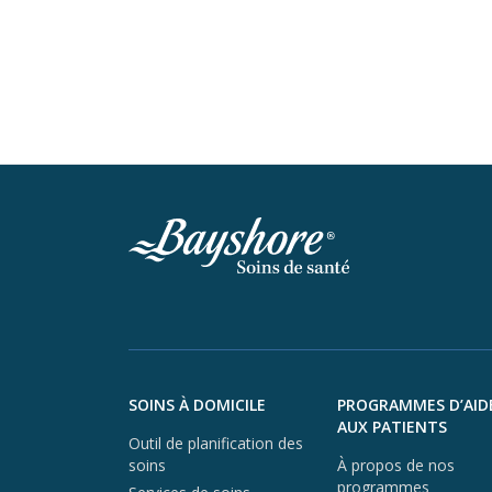
Aller au contenu du pied de page
SOINS À DOMICILE
PROGRAMMES D’AID
AUX PATIENTS
Outil de planification des
soins
À propos de nos
programmes