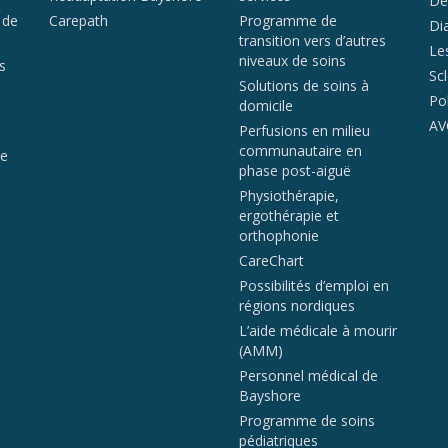
Dé
 de
Carepath
Programme de
Di
transition vers d’autres
Le
niveaux de soins
s
Sc
Solutions de soins à
Po
domicile
AV
Perfusions en milieu
communautaire en
de
phase post-aiguë
Physiothérapie,
ergothérapie et
orthophonie
CareChart
Possibilités d’emploi en
régions nordiques
L’aide médicale à mourir
(AMM)
Personnel médical de
Bayshore
Programme de soins
pédiatriques