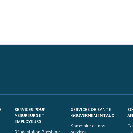
E
SERVICES POUR
SERVICES DE SANTÉ
SO
ASSUREURS ET
GOUVERNEMENTAUX
AF
EMPLOYEURS
Sommaire de nos
Ca
Réadaptation Bayshore
services