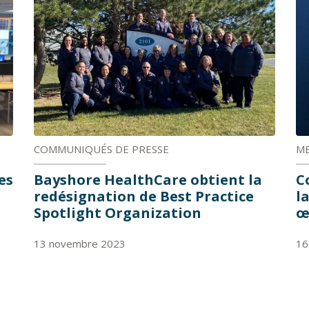
COMMUNIQUÉS DE PRESSE
ME
es
Bayshore HealthCare obtient la
C
redésignation de Best Practice
l
Spotlight Organization
œ
13 novembre 2023
16