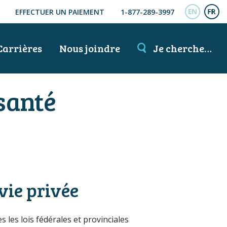
EFFECTUER UN PAIEMENT
1-877-289-3997
ENGL
FR
Carrières
Nous joindre
Je cherche…
 santé
vie privée
es lois fédérales et provinciales