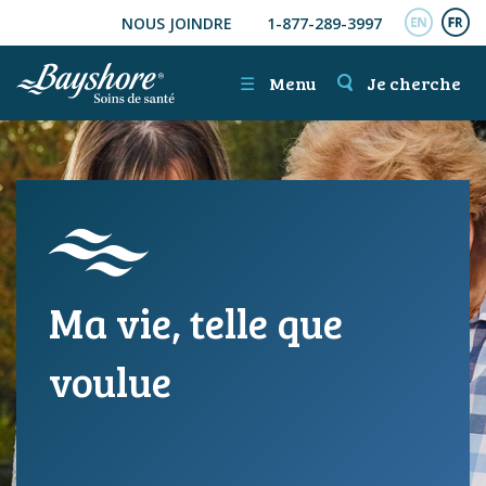
NOUS JOINDRE
1-877-289-3997
ALLER AU CONTENU PRINCIPAL
ENGL
FR
☰
Menu
Je cherche
Ma vie, telle que
voulue