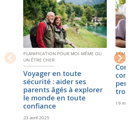
PLANIFICATION POUR MOI-MÊME OU
DÉME
UN ÊTRE CHER
Cons
Previous
Next
Voyager en toute
com
sécurité : aider ses
pers
parents âgés à explorer
trou
le monde en toute
19 mar
confiance
23 avril 2025