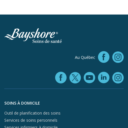
Faceb
Au Québec
In
Facebook (ope
YouTube 
Linke
X (opens in
In
Aller au contenu du pied de page
SOINS À DOMICILE
Outil de planification des soins
Services de soins personnels
Services infirmiers à domicile