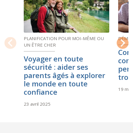
PLANIFICATION POUR MOI-MÊME OU
DÉME
UN ÊTRE CHER
Cons
Previous
Next
Voyager en toute
com
sécurité : aider ses
pers
parents âgés à explorer
trou
le monde en toute
19 mar
confiance
23 avril 2025