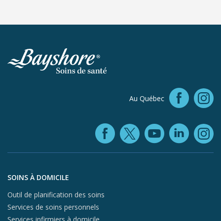
Faceb
Au Québec
In
Facebook (ope
YouTube 
Linke
X (opens in
In
Aller au contenu du pied de page
SOINS À DOMICILE
Outil de planification des soins
Services de soins personnels
Services infirmiers à domicile