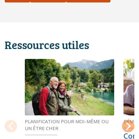
Ressources utiles
PLANIFICATION POUR MOI-MÊME OU
DÉME
UN ÊTRE CHER
Cons
Previous
Next