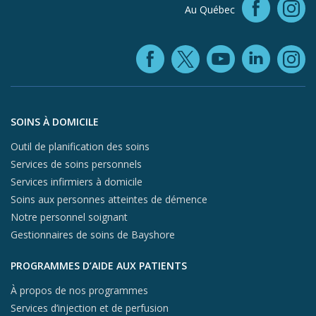
Faceb
Au Québec
In
Facebook (ope
YouTube 
Linke
X (opens in
In
Aller au contenu du pied de page
SOINS À DOMICILE
Outil de planification des soins
Services de soins personnels
Services infirmiers à domicile
Soins aux personnes atteintes de démence
Notre personnel soignant
Gestionnaires de soins de Bayshore
PROGRAMMES D’AIDE AUX PATIENTS
À propos de nos programmes
Services d’injection et de perfusion