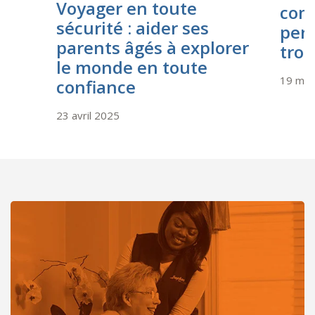
Voyager en toute
com
sécurité : aider ses
pers
parents âgés à explorer
trou
le monde en toute
19 mar
confiance
23 avril 2025