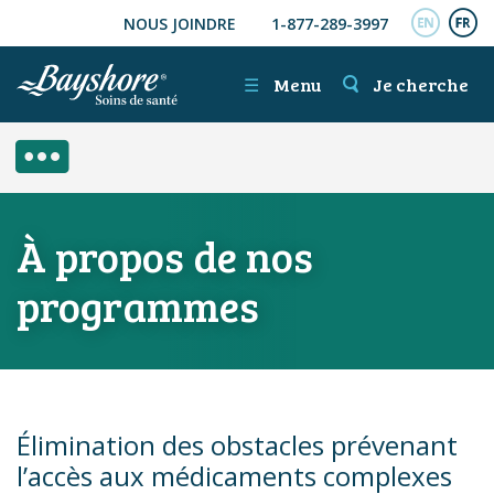
NOUS JOINDRE
1-877-289-3997
ALLER AU CONTENU PRINCIPAL
ENGL
FR
☰
Menu
Je cherche
SIDE MENU
À propos de nos
programmes
Élimination des obstacles prévenant
l’accès aux médicaments complexes