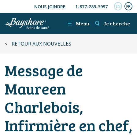
NOUS JOINDRE
1-877-289-3997
ALLER AU CONTENU PRINCIPAL
ENGL
FR
☰
Menu
Je cherche
<
RETOUR AUX NOUVELLES
Message de
Maureen
Charlebois,
Infirmière en chef,