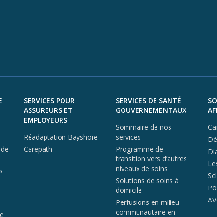
E
SERVICES POUR
SERVICES DE SANTÉ
SO
ASSUREURS ET
GOUVERNEMENTAUX
AF
EMPLOYEURS
Sommaire de nos
Ca
Réadaptation Bayshore
services
Dé
 de
Carepath
Programme de
Di
transition vers d’autres
Le
niveaux de soins
s
Sc
Solutions de soins à
Po
domicile
AV
Perfusions en milieu
communautaire en
de