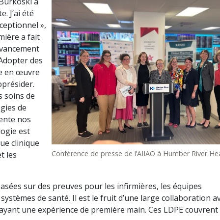
Burkoski a
 J’ai été
ceptionnel »,
ière a fait
’avancement
 Adopter des
se en œuvre
coprésider.
s soins de
ogies de
sente nos
logie est
que clinique
Conférence de presse de l’AIIAO à Humber River He
t les
ées sur des preuves pour les infirmières, les équipes
systèmes de santé. Il est le fruit d’une large collaboration a
ayant une expérience de première main. Ces LDPE couvrent