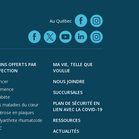
Facebook (
Au Québec
Instagra
Facebook (opens in
YouTube (open
LinkedIn (o
X (opens in a ne
Instagra
INS OFFERTS PAR
MA VIE, TELLE QUE
FECTION
VOULUE
ncer
NOUS JOINDRE
mence
SUCCURSALES
abète
PLAN DE SÉCURITÉ EN
s maladies du cœur
LIEN AVEC LA COVID-19
lérose en plaques
lyarthrite rhumatoïde
RESSOURCES
C
ACTUALITÉS