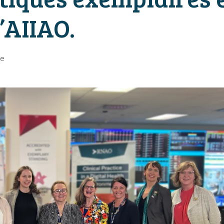
’AIIAO.
se