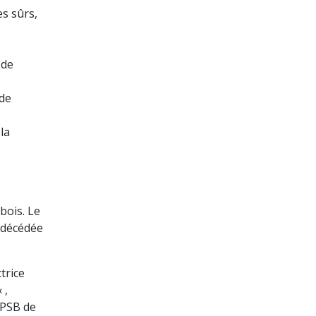
es sûrs,
 de
 de
la
bois. Le
t décédée
trice
 ,
OPSB de