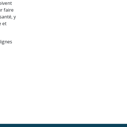
oivent
r faire
santé, y
e et
lignes