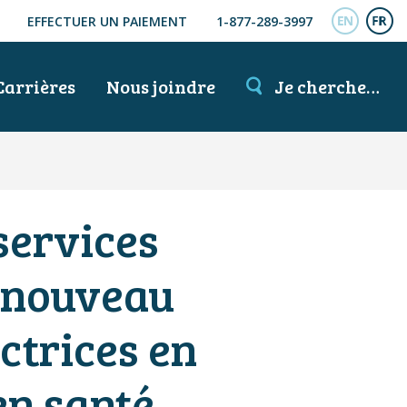
EFFECTUER UN PAIEMENT
1-877-289-3997
ENGL
FR
Carrières
Nous joindre
Je cherche…
 services
e nouveau
ectrices en
en santé