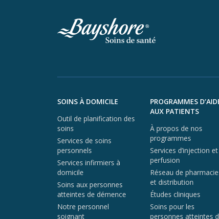
Aller au contenu du pied de page
SOINS À DOMICILE
PROGRAMMES D’AID
AUX PATIENTS
Outil de planification des
soins
À propos de nos
programmes
Services de soins
personnels
Services d’injection et
perfusion
Services infirmiers à
domicile
Réseau de pharmacie
et distribution
Soins aux personnes
atteintes de démence
Études cliniques
Notre personnel
Soins pour les
soignant
personnes atteintes 