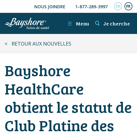
NOUS JOINDRE
1-877-289-3997
ALLER AU CONTENU PRINCIPAL
ENGL
FR
☰
Menu
Je cherche
<
RETOUR AUX NOUVELLES
Bayshore
HealthCare
obtient le statut de
Club Platine des