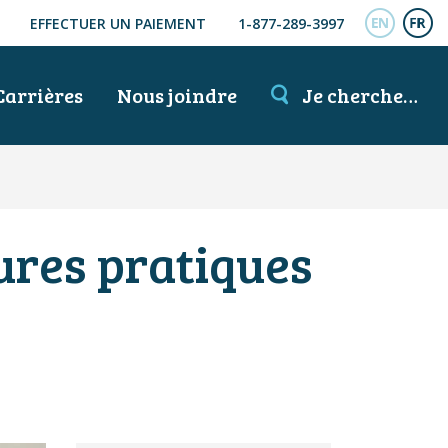
EFFECTUER UN PAIEMENT
1-877-289-3997
ENGL
FR
Carrières
Nous joindre
Je cherche…
ures pratiques