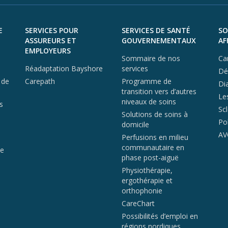
E
SERVICES POUR
SERVICES DE SANTÉ
SO
ASSUREURS ET
GOUVERNEMENTAUX
AF
EMPLOYEURS
Sommaire de nos
Ca
Réadaptation Bayshore
services
Dé
 de
Carepath
Programme de
Di
transition vers d’autres
Le
niveaux de soins
s
Sc
Solutions de soins à
Po
domicile
AV
Perfusions en milieu
communautaire en
de
phase post-aiguë
Physiothérapie,
ergothérapie et
orthophonie
CareChart
Possibilités d’emploi en
régions nordiques