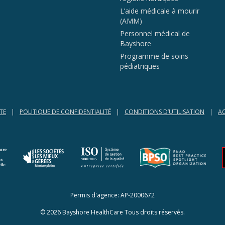
L’aide médicale à mourir
(AMM)
Personnel médical de
Bayshore
Programme de soins
pédiatriques
TE
POLITIQUE DE CONFIDENTIALITÉ
CONDITIONS D’UTILISATION
AC
(opens in a new tab)
(opens in a new tab)
Permis d'agence: AP-2000672
© 2026 Bayshore HealthCare Tous droits réservés.