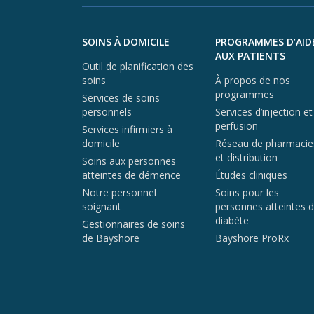
Aller au contenu du pied de page
SOINS À DOMICILE
PROGRAMMES D’AID
AUX PATIENTS
Outil de planification des
soins
À propos de nos
programmes
Services de soins
personnels
Services d’injection et
perfusion
Services infirmiers à
domicile
Réseau de pharmacie
et distribution
Soins aux personnes
atteintes de démence
Études cliniques
Notre personnel
Soins pour les
soignant
personnes atteintes 
diabète
Gestionnaires de soins
de Bayshore
Bayshore ProRx