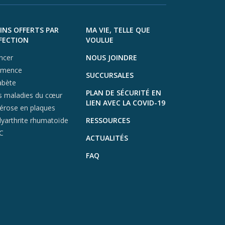
X (opens in a ne
Instagra
INS OFFERTS PAR
MA VIE, TELLE QUE
FECTION
VOULUE
ncer
NOUS JOINDRE
mence
SUCCURSALES
abète
PLAN DE SÉCURITÉ EN
s maladies du cœur
LIEN AVEC LA COVID-19
lérose en plaques
lyarthrite rhumatoïde
RESSOURCES
C
ACTUALITÉS
FAQ