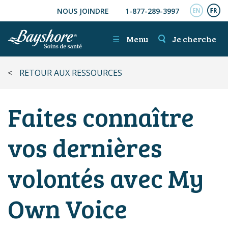
NOUS JOINDRE
1-877-289-3997
ALLER AU CONTENU PRINCIPAL
ENGL
FR
☰
Menu
Je cherche
<
RETOUR AUX RESSOURCES
Faites connaître
vos dernières
volontés avec My
Own Voice