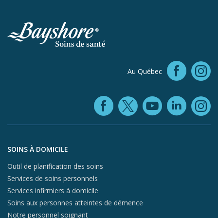
Faceb
Au Québec
In
Facebook (ope
YouTube 
Linke
X (opens in
In
Aller au contenu du pied de page
SOINS À DOMICILE
Outil de planification des soins
Services de soins personnels
Services infirmiers à domicile
Soins aux personnes atteintes de démence
Notre personnel soignant