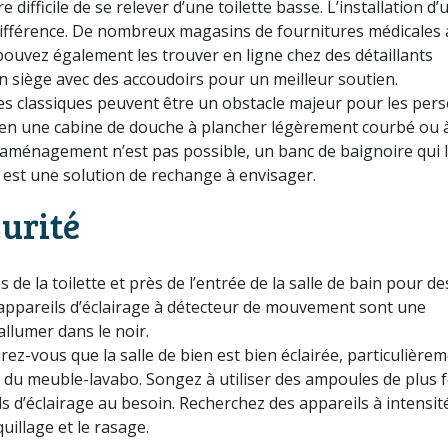
re difficile de se relever d’une toilette basse. L’installation d’
différence. De nombreux magasins de fournitures médicales
pouvez également les trouver en ligne chez des détaillants
 siège avec des accoudoirs pour un meilleur soutien.
es classiques peuvent être un obstacle majeur pour les per
e en une cabine de douche à plancher légèrement courbé ou 
réaménagement n’est pas possible, un banc de baignoire qui 
 est une solution de rechange à envisager.
curité
s de la toilette et près de l’entrée de la salle de bain pour de
 appareils d’éclairage à détecteur de mouvement sont une
allumer dans le noir.
ez-vous que la salle de bien est bien éclairée, particulière
t du meuble-lavabo. Songez à utiliser des ampoules de plus 
ls d’éclairage au besoin. Recherchez des appareils à intensit
illage et le rasage.