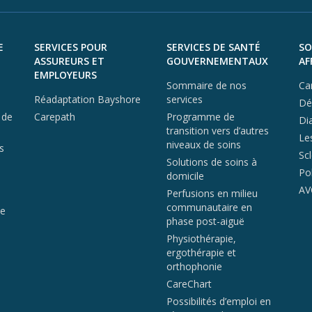
E
SERVICES POUR
SERVICES DE SANTÉ
SO
ASSUREURS ET
GOUVERNEMENTAUX
AF
EMPLOYEURS
Sommaire de nos
Ca
Réadaptation Bayshore
services
Dé
 de
Carepath
Programme de
Di
transition vers d’autres
Le
niveaux de soins
s
Sc
Solutions de soins à
Po
domicile
AV
Perfusions en milieu
communautaire en
de
phase post-aiguë
Physiothérapie,
ergothérapie et
orthophonie
CareChart
Possibilités d’emploi en