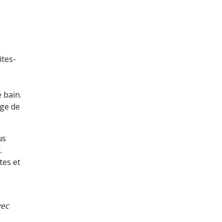
ites-
 bain.
ège de
us
.
tes et
vec