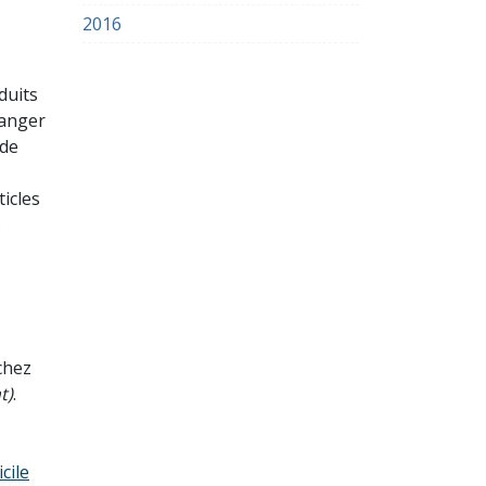
2016
oduits
ranger
 de
icles
s
chez
t)
.
cile