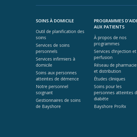
Aller au contenu du pied de page
SOINS À DOMICILE
PROGRAMMES D’AID
AUX PATIENTS
Outil de planification des
soins
À propos de nos
programmes
Services de soins
personnels
Services d’injection et
perfusion
Services infirmiers à
domicile
Réseau de pharmacie
et distribution
Soins aux personnes
atteintes de démence
Études cliniques
Notre personnel
Soins pour les
soignant
personnes atteintes 
diabète
Gestionnaires de soins
de Bayshore
Bayshore ProRx