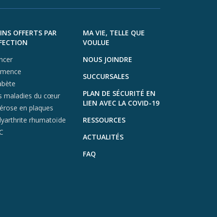
X (opens in a ne
Instagra
INS OFFERTS PAR
MA VIE, TELLE QUE
FECTION
VOULUE
ncer
NOUS JOINDRE
mence
SUCCURSALES
abète
PLAN DE SÉCURITÉ EN
s maladies du cœur
LIEN AVEC LA COVID-19
lérose en plaques
lyarthrite rhumatoïde
RESSOURCES
C
ACTUALITÉS
FAQ