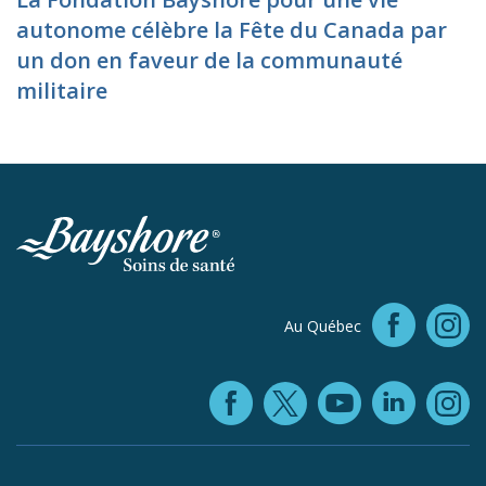
autonome célèbre la Fête du Canada par
un don en faveur de la communauté
militaire
Faceb
Au Québec
In
Facebook (ope
YouTube 
Linke
X (opens in
In