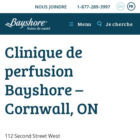
NOUS JOINDRE
1-877-289-3997
ALLER AU CONTENU PRINCIPAL
ENGL
FR
☰
Menu
Je cherche
Clinique de
perfusion
Bayshore –
Cornwall, ON
112 Second Street West