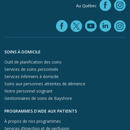
Faceb
Au Québec
In
Facebook (ope
YouTube 
Linke
X (opens in
In
Aller au contenu du pied de page
SOINS À DOMICILE
Outil de planification des soins
Services de soins personnels
Services infirmiers à domicile
Soins aux personnes atteintes de démence
Notre personnel soignant
Gestionnaires de soins de Bayshore
PROGRAMMES D’AIDE AUX PATIENTS
À propos de nos programmes
Services d’injection et de perfusion