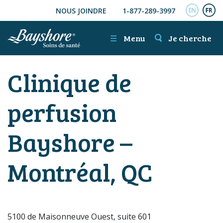
NOUS JOINDRE
1-877-289-3997
ALLER AU CONTENU PRINCIPAL
ENGL
FR
☰
Menu
Je cherche
Clinique de
perfusion
Bayshore –
Montréal, QC
5100 de Maisonneuve Ouest, suite 601