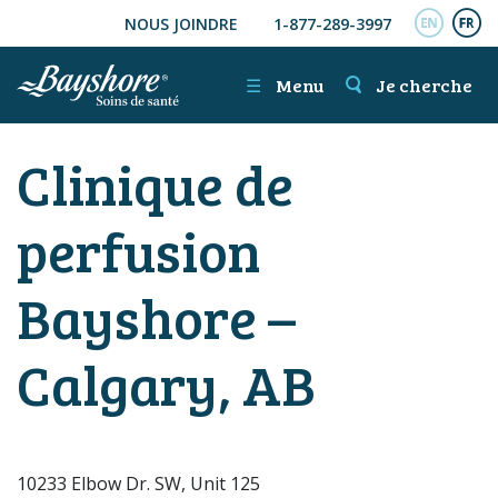
NOUS JOINDRE
1-877-289-3997
ALLER AU CONTENU PRINCIPAL
ENGL
FR
☰
Menu
Je cherche
Clinique de
perfusion
Bayshore –
Calgary, AB
10233 Elbow Dr. SW, Unit 125