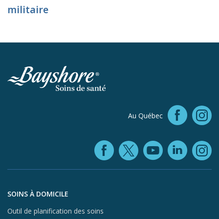
militaire
Faceb
Au Québec
In
Facebook (ope
YouTube 
Linke
X (opens in
In
Aller au contenu du pied de page
SOINS À DOMICILE
Outil de planification des soins