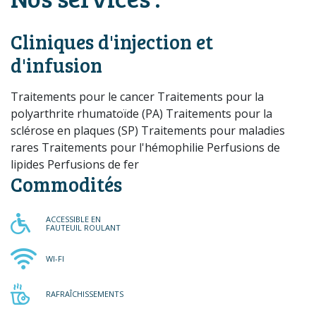
Cliniques d'injection et
d'infusion
Traitements pour le cancer Traitements pour la
polyarthrite rhumatoïde (PA) Traitements pour la
sclérose en plaques (SP) Traitements pour maladies
rares Traitements pour l'hémophilie Perfusions de
lipides Perfusions de fer
Commodités
ACCESSIBLE EN FAUTEUIL RO
ACCESSIBLE EN
FAUTEUIL ROULANT
WI-FI
WI-FI
RAFRAÎCHISSEMENTS
RAFRAÎCHISSEMENTS