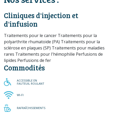
Cliniques d'injection et
d'infusion
Traitements pour le cancer Traitements pour la
polyarthrite rhumatoïde (PA) Traitements pour la
sclérose en plaques (SP) Traitements pour maladies
rares Traitements pour l'hémophilie Perfusions de
lipides Perfusions de fer
Commodités
ACCESSIBLE EN FAUTEUIL RO
ACCESSIBLE EN
FAUTEUIL ROULANT
WI-FI
WI-FI
RAFRAÎCHISSEMENTS
RAFRAÎCHISSEMENTS