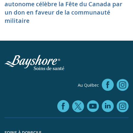
autonome célèbre la Fête du Canada par
un don en faveur de la communauté
militaire
Faceb
Au Québec
In
Facebook (ope
YouTube 
Linke
X (opens in
In
Aller au contenu du pied de page
SOINS À DOMICILE