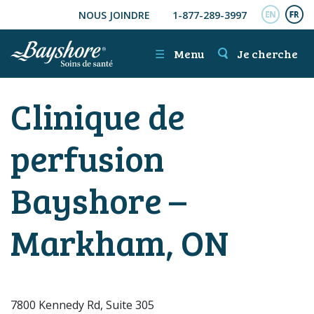
NOUS JOINDRE
1-877-289-3997
ALLER AU CONTENU PRINCIPAL
ENGL
FR
☰
Menu
Je cherche
Clinique de
perfusion
Bayshore –
Markham, ON
7800 Kennedy Rd, Suite 305