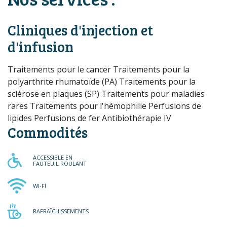
Cliniques d'injection et
d'infusion
Traitements pour le cancer Traitements pour la
polyarthrite rhumatoïde (PA) Traitements pour la
sclérose en plaques (SP) Traitements pour maladies
rares Traitements pour l'hémophilie Perfusions de
lipides Perfusions de fer Antibiothérapie IV
Commodités
ACCESSIBLE EN FAUTEUIL RO
ACCESSIBLE EN
FAUTEUIL ROULANT
WI-FI
WI-FI
RAFRAÎCHISSEMENTS
RAFRAÎCHISSEMENTS