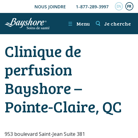
NOUS JOINDRE
1-877-289-3997
ALLER AU CONTENU PRINCIPAL
ENGL
FR
☰
Menu
Je cherche
Clinique de
perfusion
Bayshore –
Pointe-Claire, QC
953 boulevard Saint-Jean Suite 381