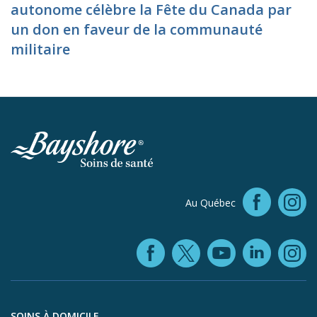
autonome célèbre la Fête du Canada par
un don en faveur de la communauté
militaire
Faceb
Au Québec
In
Facebook (ope
YouTube 
Linke
X (opens in
In
Aller au contenu du pied de page
SOINS À DOMICILE