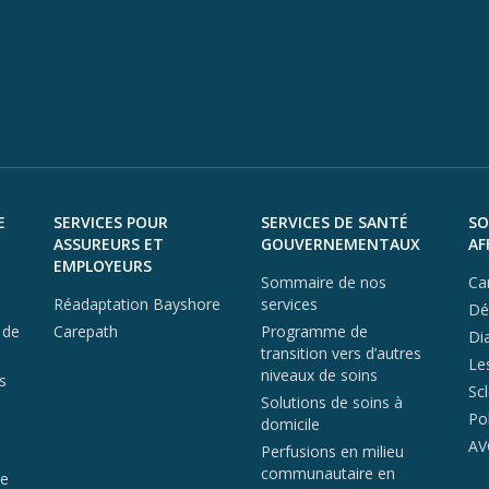
E
SERVICES POUR
SERVICES DE SANTÉ
SO
ASSUREURS ET
GOUVERNEMENTAUX
AF
EMPLOYEURS
Sommaire de nos
Ca
Réadaptation Bayshore
services
Dé
 de
Carepath
Programme de
Di
transition vers d’autres
Le
niveaux de soins
s
Sc
Solutions de soins à
Po
domicile
AV
Perfusions en milieu
communautaire en
de