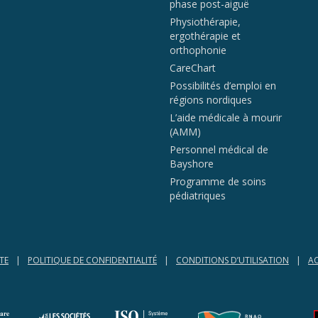
phase post-aiguë
Physiothérapie,
ergothérapie et
orthophonie
CareChart
Possibilités d’emploi en
régions nordiques
L’aide médicale à mourir
(AMM)
Personnel médical de
Bayshore
Programme de soins
pédiatriques
TE
POLITIQUE DE CONFIDENTIALITÉ
CONDITIONS D’UTILISATION
AC
(opens in a new tab)
(opens in a new tab)