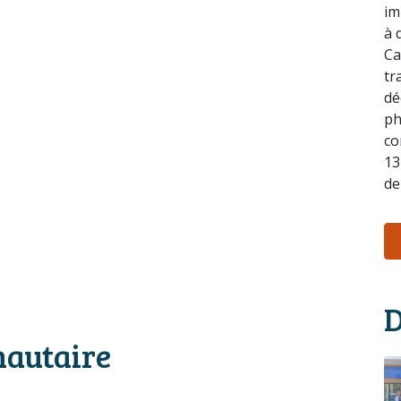
im
à 
Ca
tr
dé
ph
co
13
de
D
autaire