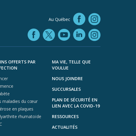
Facebook (
Au Québec
Instagra
Facebook (opens in
YouTube (open
LinkedIn (o
X (opens in a ne
Instagra
INS OFFERTS PAR
MA VIE, TELLE QUE
FECTION
VOULUE
ncer
NOUS JOINDRE
mence
SUCCURSALES
abète
PLAN DE SÉCURITÉ EN
s maladies du cœur
LIEN AVEC LA COVID-19
lérose en plaques
lyarthrite rhumatoïde
RESSOURCES
C
ACTUALITÉS