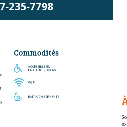
7-235-7798
Commodités
ACCESSIBLE EN FAUTEUIL 
ACCESSIBLE EN
FAUTEUIL ROULANT
ur
WI-FI
WI-FI
s
RAFRAÎCHISSEMENTS
À
RAFRAÎCHISSEMENTS
s
So
ex