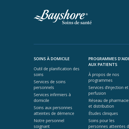
Aller au contenu du pied de page
SOINS À DOMICILE
PROGRAMMES D’AID
AUX PATIENTS
Outil de planification des
soins
À propos de nos
programmes
Services de soins
personnels
Services d’injection et
perfusion
Services infirmiers à
domicile
Réseau de pharmacie
et distribution
Soins aux personnes
atteintes de démence
Études cliniques
Notre personnel
Soins pour les
soignant
personnes atteintes 