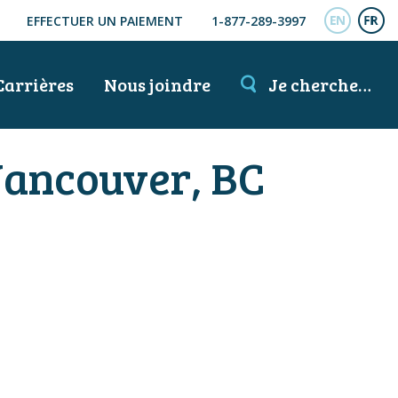
EFFECTUER UN PAIEMENT
1-877-289-3997
ENGL
FR
Carrières
Nous joindre
Je cherche…
Vancouver, BC