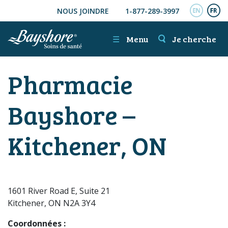
NOUS JOINDRE
1-877-289-3997
ALLER AU CONTENU PRINCIPAL
ENGL
FR
☰
Menu
Je cherche
Pharmacie
Bayshore –
Kitchener, ON
1601 River Road E, Suite 21
Kitchener, ON N2A 3Y4
Coordonnées :