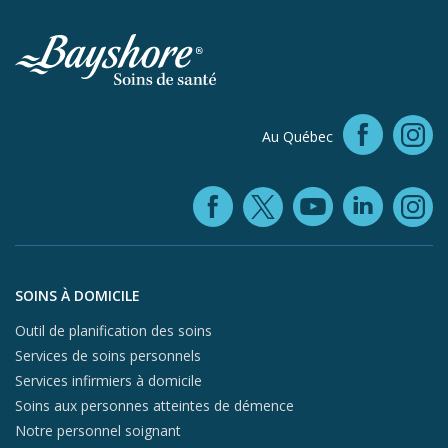
Faceb
Au Québec
In
Facebook (ope
YouTube 
Linke
X (opens in
In
Aller au contenu du pied de page
SOINS À DOMICILE
Outil de planification des soins
Services de soins personnels
Services infirmiers à domicile
Soins aux personnes atteintes de démence
Notre personnel soignant