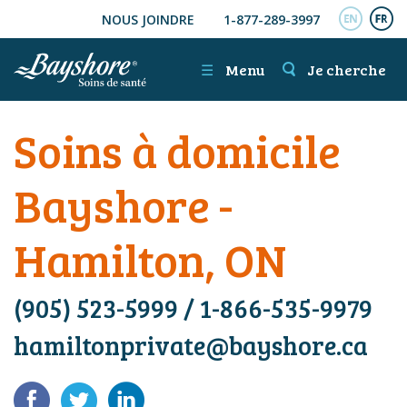
NOUS JOINDRE
1-877-289-3997
ALLER AU CONTENU PRINCIPAL
ENGL
FR
☰
Menu
Je cherche
Soins à domicile
Bayshore -
Hamilton, ON
(905) 523-5999
/
1-866-535-9979
hamiltonprivate@bayshore.ca
Facebook
Twitter
LinkedIn