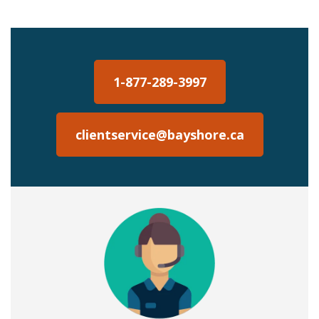
1-877-289-3997
clientservice@bayshore.ca