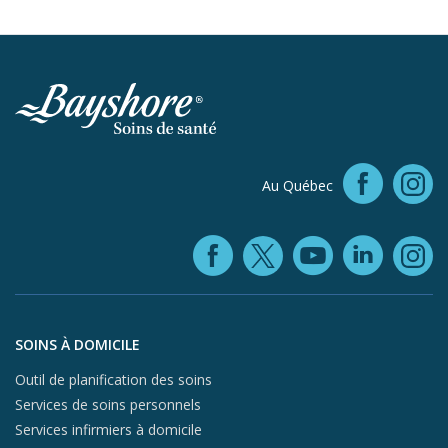
Faceb
Au Québec
In
Facebook (ope
YouTube 
Linke
X (opens in
In
Aller au contenu du pied de page
SOINS À DOMICILE
Outil de planification des soins
Services de soins personnels
Services infirmiers à domicile