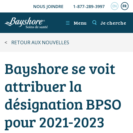
NOUS JOINDRE
1-877-289-3997
ALLER AU CONTENU PRINCIPAL
ENGL
FR
☰
Menu
Je cherche
<
RETOUR AUX NOUVELLES
Bayshore se voit
attribuer la
désignation BPSO
pour 2021-2023