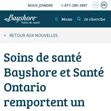
NOUS JOINDRE
1-877-289-3997
ALLER AU CONTENU PRINCIPAL
ENGL
FR
☰
Menu
Je cherche
<
RETOUR AUX NOUVELLES
Soins de santé
Bayshore et Santé
Ontario
remportent un