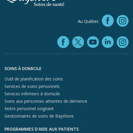
Faceb
Au Québec
In
Facebook (ope
YouTube 
Linke
X (opens in
In
Aller au contenu du pied de page
SOINS À DOMICILE
Outil de planification des soins
Services de soins personnels
Services infirmiers à domicile
Soins aux personnes atteintes de démence
Notre personnel soignant
Gestionnaires de soins de Bayshore
PROGRAMMES D’AIDE AUX PATIENTS