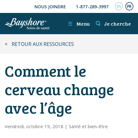
NOUS JOINDRE
1-877-289-3997
ALLER AU CONTENU PRINCIPAL
ENGL
FR
☰
Menu
Je cherche
<
RETOUR AUX RESSOURCES
Comment le
cerveau change
avec l’âge
Vendredi, octobre 19, 2018
|
Santé et bien-être