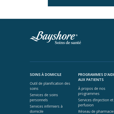
Aller au contenu du pied de page
SOINS À DOMICILE
PROGRAMMES D’AID
AUX PATIENTS
Outil de planification des
soins
À propos de nos
programmes
Services de soins
personnels
Services d’injection et
perfusion
Services infirmiers à
domicile
Réseau de pharmacie