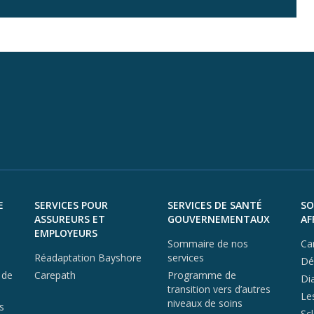
E
SERVICES POUR
SERVICES DE SANTÉ
SO
ASSUREURS ET
GOUVERNEMENTAUX
AF
EMPLOYEURS
Sommaire de nos
Ca
Réadaptation Bayshore
services
Dé
 de
Carepath
Programme de
Di
transition vers d’autres
Le
niveaux de soins
s
Sc