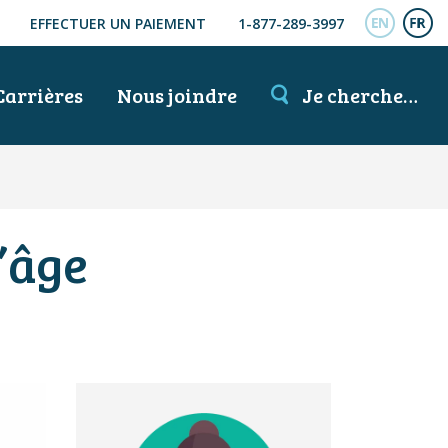
EFFECTUER UN PAIEMENT
1-877-289-3997
ENGL
FR
Carrières
Nous joindre
Je cherche…
’âge