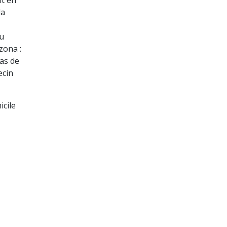
la
au
zona :
cas de
ecin
icile