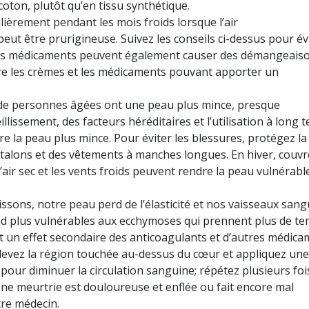
oton, plutôt qu’en tissu synthétique.
ulièrement pendant les mois froids lorsque l’air
ut être prurigineuse. Suivez les conseils ci-dessus pour év
ains médicaments peuvent également causer des démangeaiso
re les crèmes et les médicaments pouvant apporter un
e personnes âgées ont une peau plus mince, presque
ieillissement, des facteurs héréditaires et l’utilisation à long 
la peau plus mince. Pour éviter les blessures, protégez l
antalons et des vêtements à manches longues. En hiver, couvr
 l’air sec et les vents froids peuvent rendre la peau vulnérabl
ssons, notre peau perd de l’élasticité et nos vaisseaux sang
end plus vulnérables aux ecchymoses qui prennent plus de t
 un effet secondaire des anticoagulants et d’autres médica
élevez la région touchée au-dessus du cœur et appliquez une
our diminuer la circulation sanguine; répétez plusieurs fois
zone meurtrie est douloureuse et enflée ou fait encore mal
tre médecin.