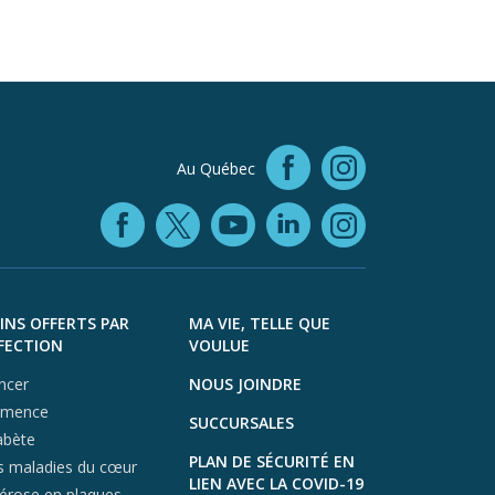
Facebook (
Au Québec
Instagra
Facebook (opens in
YouTube (open
LinkedIn (o
X (opens in a ne
Instagra
INS OFFERTS PAR
MA VIE, TELLE QUE
FECTION
VOULUE
ncer
NOUS JOINDRE
mence
SUCCURSALES
abète
PLAN DE SÉCURITÉ EN
s maladies du cœur
LIEN AVEC LA COVID-19
lérose en plaques