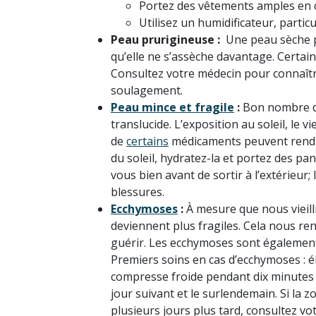
Portez des vêtements amples en c
Utilisez un humidificateur, partic
Peau prurigineuse :
Une peau sèche pe
qu’elle ne s’assèche davantage. Cert
Consultez votre médecin pour connaît
soulagement.
Peau mince et fragile
:
Bon nombre d
translucide. L’exposition au soleil, le v
de
certains
médicaments peuvent rendre 
du soleil, hydratez-la et portez des p
vous bien avant de sortir à l’extérieur;
blessures.
Ecchymoses
:
À mesure que nous vieilli
deviennent plus fragiles. Cela nous r
guérir. Les ecchymoses sont également
Premiers soins en cas d’ecchymoses : 
compresse froide pendant dix minutes p
jour suivant et le surlendemain. Si la 
plusieurs jours plus tard, consultez vo