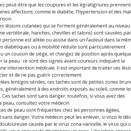
 peut-être que les coupures et les égratignures prennent
ines affections, comme le diabète, l’hypertension et des ma
rison.
s lésions cutanées qui se forment généralement au niveau
nne vertébrale, hanches, chevilles et talons) sont causées pa
personne est alitée ou assise dans un fauteuil dans la mê
s diabétiques ou à mobilité réduite sont particulièrement
ou un coussin de siège, et changez de position après quelqu
r la peau : ce sont des signes avant-coureurs indiquant la
ne intervention médicale. Il est important de traiter ces lési
ecter et de ne pas guérir correctement.
es lentigos séniles, ces taches sont de petites zones brun
ps, généralement à des endroits exposés au soleil, comme le
e. Ces taches sont sans danger; toutefois, si vous avez des
a peau, consultez votre médecin.
ces de peau sont fréquentes chez les personnes âgées,
 sans danger. Votre médecin peut les enlever, si vous le dés
douloureuse causée par le virus zona-varicelle, le virus qui 
ricelle, vous risquez de développer un zona. L’éruption appara