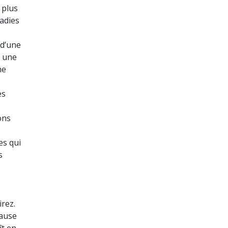
 plus
ladies
 d’une
r une
me
es
ons
es qui
s
irez.
cause
ît en