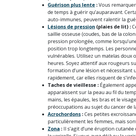
Guérison plus lente
:
Vous remarquerez
de temps à guérir qu’auparavant. Certa
auto-immunes, peuvent ralentir la gué
Lésions de pression
(plaies de lit) :
Ce
saillie osseuse (coudes, bas de la colo
pression prolongée, comme lorsqu’une 
position trop longtemps. Les personne
vulnérables. Utilisez un matelas doux 
heures. Soyez attentif aux rougeurs su
formation d’une lésion et nécessitant u
rapidement, car elles risquent de s’inf
Taches de vieillesse :
Également appelé
apparaissent sur la peau au fil du tem
mains, les épaules, les bras et le visag
préoccupations au sujet du cancer de l
Acrochordons
:
Ces petites excroissan
particulièrement les femmes, mais sont
Zona
:
Il s’agit d’une éruption cutanée 
la varicelle. Si vous avez déjà eu la va