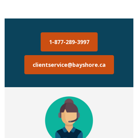
1-877-289-3997
clientservice@bayshore.ca