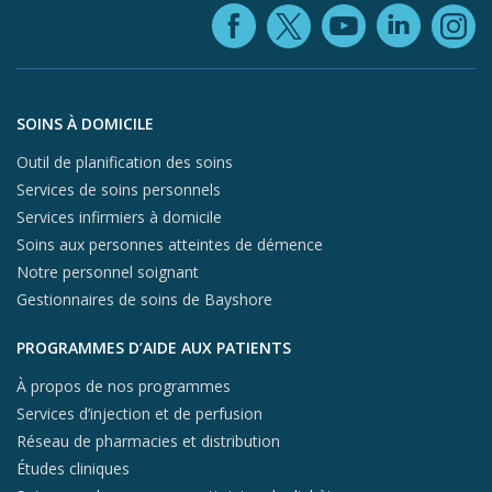
Facebook (ope
YouTube 
Linke
X (opens in
In
Aller au contenu du pied de page
SOINS À DOMICILE
Outil de planification des soins
Services de soins personnels
Services infirmiers à domicile
Soins aux personnes atteintes de démence
Notre personnel soignant
Gestionnaires de soins de Bayshore
PROGRAMMES D’AIDE AUX PATIENTS
À propos de nos programmes
Services d’injection et de perfusion
Réseau de pharmacies et distribution
Études cliniques