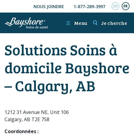
NOUS JOINDRE
1-877-289-3997
ALLER AU CONTENU PRINCIPAL
ENGL
FR
☰
Menu
Je cherche
Solutions Soins à
domicile Bayshore
– Calgary, AB
1212 31 Avenue NE, Unit 106
Calgary, AB T2E 7S8
Coordonnées :