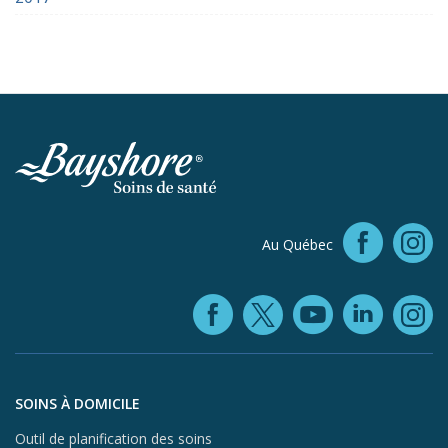
Faceb
Au Québec
In
Facebook (ope
YouTube 
Linke
X (opens in
In
Aller au contenu du pied de page
SOINS À DOMICILE
Outil de planification des soins