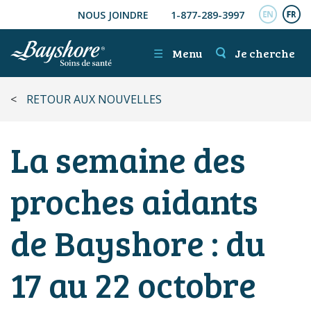
NOUS JOINDRE
1-877-289-3997
ALLER AU CONTENU PRINCIPAL
ENGL
FR
☰
Menu
Je cherche
<
RETOUR AUX NOUVELLES
La semaine des
proches aidants
de Bayshore : du
17 au 22 octobre