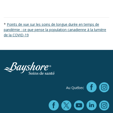
*
Points de vue sur les soins de longue durée en temps de
pandémie : ce que pense la population canadienne à la lumière
de la COVID-19
Faceb
Au Québec
In
Facebook (ope
YouTube 
Linke