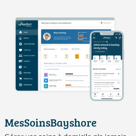
MesSoinsBayshore