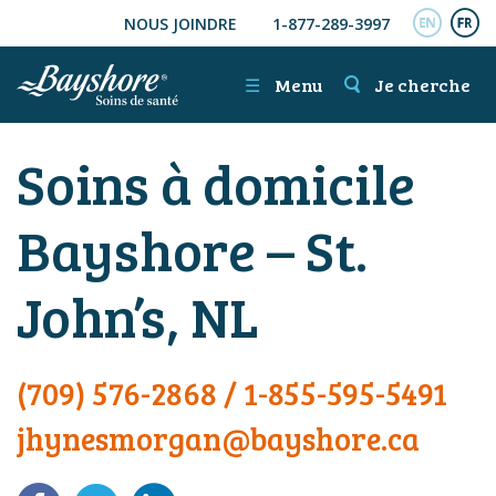
NOUS JOINDRE
1-877-289-3997
ALLER AU CONTENU PRINCIPAL
ENGL
FR
☰
Menu
Je cherche
Soins à domicile
Bayshore – St.
John’s, NL
(709) 576-2868
/
1-855-595-5491
jhynesmorgan@bayshore.ca