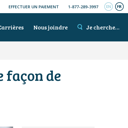
EFFECTUER UN PAIEMENT
1-877-289-3997
ENGL
FR
Carrières
Nous joindre
Je cherche…
 façon de