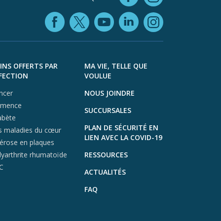
Instagra
Facebook (opens in
YouTube (open
LinkedIn (o
X (opens in a ne
Instagra
INS OFFERTS PAR
MA VIE, TELLE QUE
FECTION
VOULUE
ncer
NOUS JOINDRE
mence
SUCCURSALES
abète
PLAN DE SÉCURITÉ EN
s maladies du cœur
LIEN AVEC LA COVID-19
lérose en plaques
lyarthrite rhumatoïde
RESSOURCES
C
ACTUALITÉS
FAQ