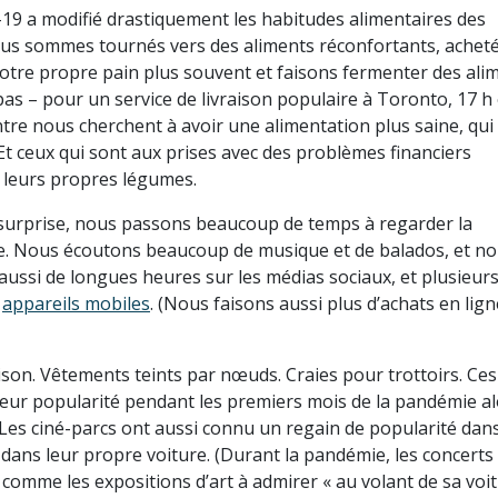
9 a modifié drastiquement les habitudes alimentaires des
ous sommes tournés vers des aliments réconfortants, achet
notre propre pain plus souvent et faisons fermenter des ali
as – pour un service de livraison populaire à Toronto, 17 h 
entre nous cherchent à avoir une alimentation plus saine, qui
Et ceux qui sont aux prises avec des problèmes financiers
nt leurs propres légumes.
surprise, nous passons beaucoup de temps à regarder la
que. Nous écoutons beaucoup de musique et de balados, et n
aussi de longues heures sur les médias sociaux, et plusieur
s
appareils mobiles
. (Nous faisons aussi plus d’achats en lign
son. Vêtements teints par nœuds. Craies pour trottoirs. Ces
 leur popularité pendant les premiers mois de la pandémie a
Les ciné-parcs ont aussi connu un regain de popularité dans
dans leur propre voiture. (Durant la pandémie, les concerts
 comme les expositions d’art à admirer « au volant de sa voit