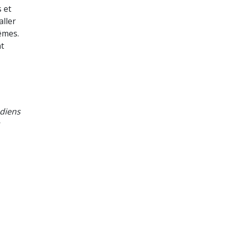
 et
aller
êmes.
nt
adiens