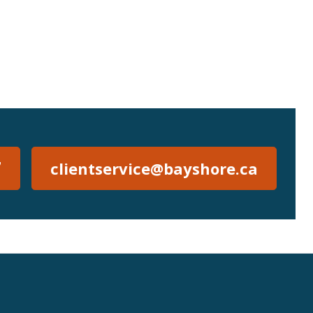
7
clientservice@bayshore.ca