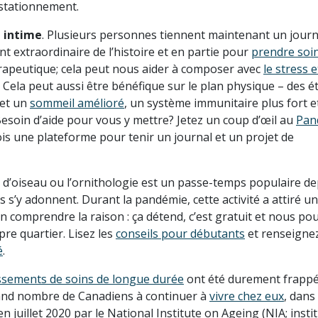
e stationnement.
 intime
. Plusieurs personnes tiennent maintenant un journ
 extraordinaire de l’histoire et en partie pour
prendre soi
hérapeutique; cela peut nous aider à composer avec
le stress e
. Cela peut aussi être bénéfique sur le plan physique – des 
 et un
sommeil amélioré
, un système immunitaire plus fort e
Besoin d’aide pour vous y mettre? Jetez un coup d’œil au
Pan
 fois une plateforme pour tenir un journal et un projet de
 d’oiseau ou l’ornithologie est un passe-temps populaire de
s’y adonnent. Durant la pandémie, cette activité a attiré u
’en comprendre la raison : ça détend, c’est gratuit et nous p
pre quartier. Lisez les
conseils pour débutants
et renseigne
é
.
ssements de soins de longue durée
ont été durement frappé
 grand nombre de Canadiens à continuer à
vivre chez eux
, dans
juillet 2020 par le National Institute on Ageing (NIA; insti