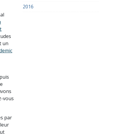
2016
al
n
t
études
t un
demic
puis
ne
ouvons
z-vous
s par
 leur
tut