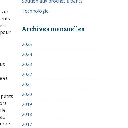
Soutien aux proches aidants
Technologie
és en
ments.
est
Archives mensuelles
 pour
2025
2024
ous
2023
s
2022
e et
2021
2020
 petits
lors
2019
 le
2018
 au
ure »
2017