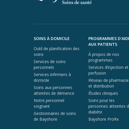
Aller au contenu du pied de page
SOINS À DOMICILE
PROGRAMMES D’AID
AUX PATIENTS
Outil de planification des
soins
À propos de nos
programmes
Services de soins
personnels
Services d’injection et
perfusion
Services infirmiers à
domicile
Réseau de pharmacie
et distribution
Soins aux personnes
atteintes de démence
Études cliniques
Notre personnel
Soins pour les
soignant
personnes atteintes 
diabète
Gestionnaires de soins
de Bayshore
Bayshore ProRx