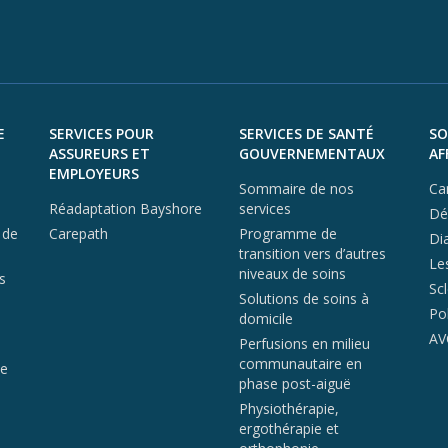
E
SERVICES POUR
SERVICES DE SANTÉ
SO
ASSUREURS ET
GOUVERNEMENTAUX
AF
EMPLOYEURS
Sommaire de nos
Ca
Réadaptation Bayshore
services
Dé
 de
Carepath
Programme de
Di
transition vers d’autres
Le
niveaux de soins
s
Sc
Solutions de soins à
Po
domicile
AV
Perfusions en milieu
communautaire en
de
phase post-aiguë
Physiothérapie,
ergothérapie et