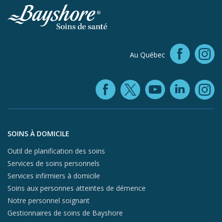
Faceb
Au Québec
In
Facebook (ope
YouTube 
Linke
X (opens in
In
Aller au contenu du pied de page
SOINS À DOMICILE
Outil de planification des soins
Services de soins personnels
Services infirmiers à domicile
Soins aux personnes atteintes de démence
Notre personnel soignant
Gestionnaires de soins de Bayshore