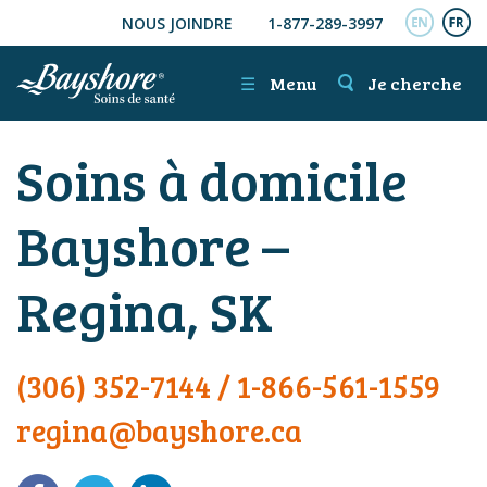
NOUS JOINDRE
1-877-289-3997
ALLER AU CONTENU PRINCIPAL
ENGL
FR
☰
Menu
Je cherche
Soins à domicile
Bayshore –
Regina, SK
(306) 352-7144
/
1-866-561-1559
regina@bayshore.ca