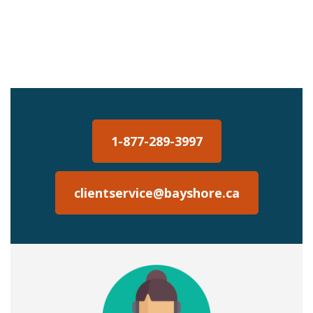
1-877-289-3997
clientservice@bayshore.ca