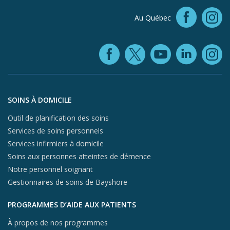
Faceb
Au Québec
In
Facebook (ope
YouTube 
Linke
X (opens in
In
Aller au contenu du pied de page
SOINS À DOMICILE
Outil de planification des soins
Services de soins personnels
Services infirmiers à domicile
Soins aux personnes atteintes de démence
Notre personnel soignant
Gestionnaires de soins de Bayshore
PROGRAMMES D’AIDE AUX PATIENTS
À propos de nos programmes