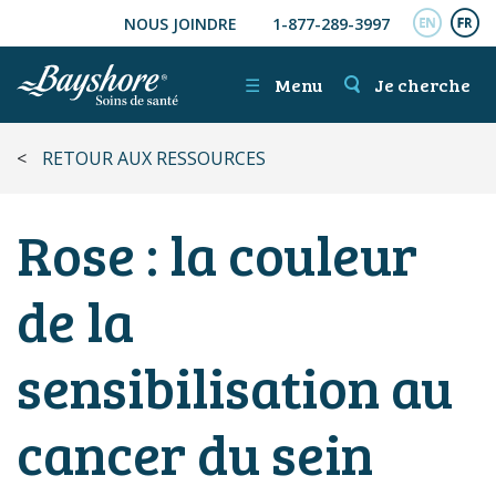
NOUS JOINDRE
1-877-289-3997
ALLER AU CONTENU PRINCIPAL
ENGL
FR
☰
Menu
Je cherche
<
RETOUR AUX RESSOURCES
Rose : la couleur
de la
sensibilisation au
cancer du sein